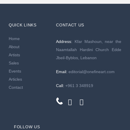
QUICK LINKS
CONTACT US
Home
Address:
Kfar Mashoun, near the
About
Naamtallah Hardini Church Edde
Artists
Jbeil-Byblos, Lebanon
Sales
Events
Email:
editorial@onefineart.com
Articles
Call:
+961 3 348919
Contact
FOLLOW US