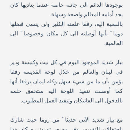
بوجودها الدائم الى جانبه خاصة عندما يناديها كان
يجد أمامه المعالم واضحة وسهلة.
بالنسبة اليه، رفقا علمته الكثير ولن ينسى فضلها
دوما ً بأنها أوصلته الى كل مكان وخصوصا ً الى
العالمية.
بيار شديد الموجود اليوم في كل بيت وكنيسة ودير
في لبنان والعالم من خلال لوحة القديسة رفقا
يؤمن بأن ما من شيء سهل وكله ايمان برفقا أنها
كما أوصلت تنفيذ اللوحة اليه ستحقق حلمه
بالدخول الى الفاتيكان وتنفيذ العمل المطلوب.
مع بيار شديد الآتي حديثا ً من روما حيث شارك
باحتفالات التقديس وفي معرض تورونييري كان هذا